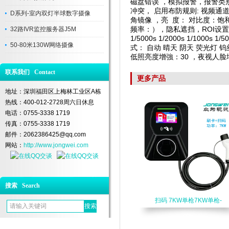
磁盘错误 ，模拟报警，报警类
冲突， 启用布防规则: 视频
D系列-室内双灯半球数字摄像
角镜像 ，亮 度： 对比度：饱
频率：），隐私遮挡，ROI设置
32路IVR监控服务器J5M
1/5000s 1/2000s 1/1000s 1/
50-80米130W网络摄像
式： 自动 晴天 阴天 荧光灯 钨丝
低照亮度增強：30 ，夜视人脸
联系我们 Contact
更多产品
地址：深圳福田区上梅林工业区A栋
热线：400-012-2728周六日休息
电话：0755-3338 1719
传真：0755-3338 1719
邮件：2062386425@qq.com
网站：
http://www.jongwei.com
搜索 Search
扫码 7KW单枪7KW单枪-