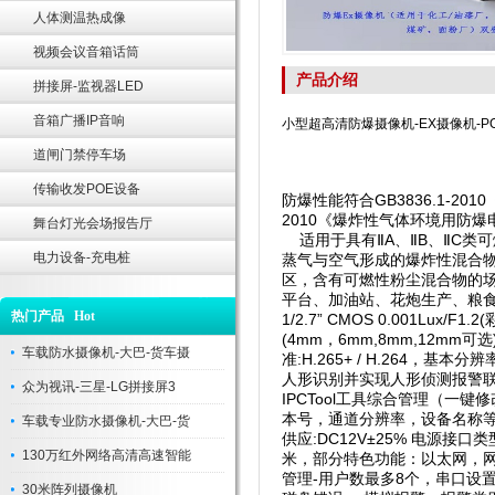
人体测温热成像
视频会议音箱话筒
产品介绍
拼接屏-监视器LED
音箱广播IP音响
小型超高清防爆摄像机-EX摄像机-P
道闸门禁停车场
传输收发POE设备
防爆性能符合GB3836.1-20
2010《爆炸性气体环境用防爆
舞台灯光会场报告厅
适用于具有ⅡA、ⅡB、ⅡC类可
电力设备-充电桩
蒸气与空气形成的爆炸性混合物的
区，含有可燃性粉尘混合物的
平台、加油站、花炮生产、粮食加工储
热门产品 Hot
1/2.7” CMOS 0.001Lux/
(4mm，6mm,8mm,12mm可
车载防水摄像机-大巴-货车摄
准:H.265+ / H.264，基
人形识别并实现人形侦测报警
众为视讯-三星-LG拼接屏3
IPCTool工具综合管理（一
本号，通道分辨率，设备名称等），
车载专业防水摄像机-大巴-货
供应:DC12V±25% 电源接口类
130万红外网络高清高速智能
米，部分特色功能：以太网，
管理-用户数最多8个，串口设
30米阵列摄像机