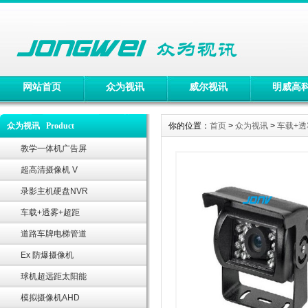
网站首页
众为视讯
威尔视讯
明威高
众为视讯 Product
你的位置：
首页
>
众为视讯
>
车载+透
教学一体机广告屏
超高清摄像机 V
录影主机硬盘NVR
车载+透雾+超距
道路车牌电梯管道
Ex 防爆摄像机
球机超远距太阳能
模拟摄像机AHD