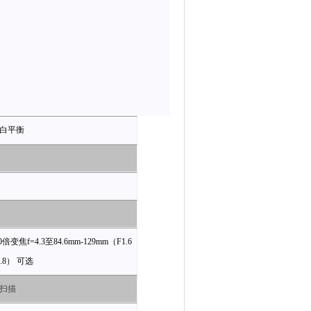
白平衡
0
倍变焦f=4.3至
84.6mm-129mm
（F1.6
.8） 可选
扫描