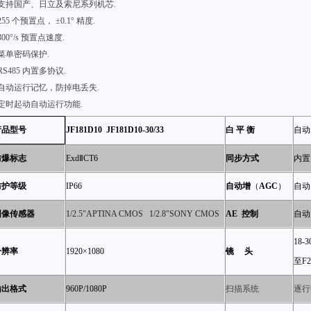
●支持国产、日立及索尼系列机芯.
255 个预置点， ±0.1° 精度.
300°/s 预置点速度.
菜单密码保护.
RS485 内置多协议.
自动运行记忆，防掉电丢失.
定时起动自动运行功能.
JF181D10
JF181D10-30/33
白 平 衡
自动
产品型号
防爆标志
Exd
ⅡCT6
同步方式
内置
防护等级
IP66
自动增
（
AGC
）
自动
图像传感器
1/2.5
″APTINA CMOS 1/2.8″SONY CMOS
AE
控制
自动
18-3
分辨率
1920×1080
镜 头
至F2
输出格式
960P/1080P
扫描系统
逐行