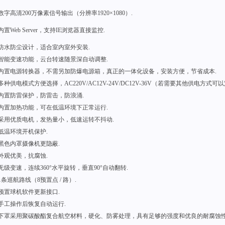
数字高清200万像素信号输出（分辨率1920×1080）.
内置Web Server，支持IE浏览器直接监控.
●防水防尘设计，适合室内室外安装.
●智能变速功能，云台转速随景深自动调整.
●内置电源转换器，不需另加防爆电源箱，真正的一体化设备，安装方便，节省成本.
多种供电模式方便选择，AC220V/AC12V-24V/DC12V-36V（若需要其他供电方式可
●内置防雷保护，防雷击，防浪涌.
●内置加热功能，可在低温环境下正常运行.
●采用优质电机，发热量小，低速运转不抖动.
低温环境开机保护.
黑色内罩摄像机更隐蔽.
外观优美，抗腐蚀.
无级变速，连续360°水平旋转，垂直90°自动翻转.
1条巡航路线（8预置点 / 路）.
预置球机软件更新接口.
手工操作后恢复自动运行.
●下罩采用聚碳酸酯复合航空材料，硬化、防雾处理，具有足够的强度和优良的耐腐蚀性