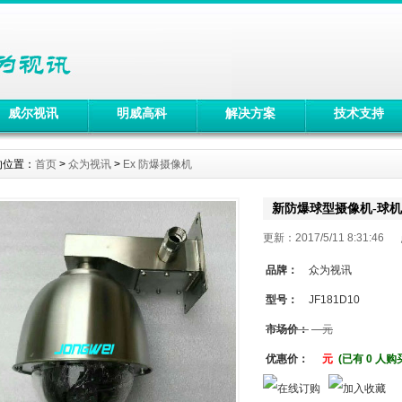
威尔视讯
明威高科
解决方案
技术支持
的位置：
首页
>
众为视讯
>
Ex 防爆摄像机
新防爆球型摄像机-球机
更新：2017/5/11 8:31:4
品牌：
众为视讯
型号：
JF181D10
市场价：
元
优惠价：
元
(已有 0 人购