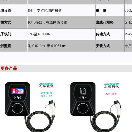
区域设置
8
个，支持区域内扫描
重 量
≤
20k
传输方式
RJ45
接口，有线网络传输，
出线孔规格
G-1/
电子快门
1/1s
至1/10000s
传输方式
RJ45
最低照度
彩 0.02 Lux 黑
0.005 Lux
安装方式
专用
更多产品