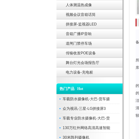
人体测温热成像
视频会议音箱话筒
拼接屏-监视器LED
音箱广播IP音响
备
道闸门禁停车场
传输收发POE设备
所
舞台灯光会场报告厅
电力设备-充电桩
热门产品 Hot
的
车载防水摄像机-大巴-货车摄
清
众为视讯-三星-LG拼接屏3
车载专业防水摄像机-大巴-货
130万红外网络高清高速智能
30米阵列摄像机