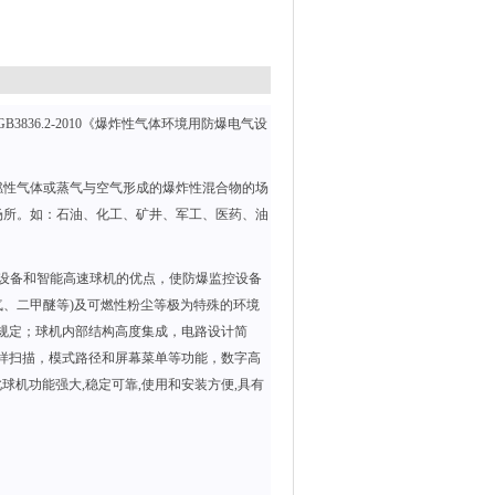
B3836.2-2010《爆炸性气体环境用防爆电气设
，可燃性气体或蒸气与空气形成的爆炸性混合物的场
物的场所。如：石油、化工、矿井、军工、医药、油
爆设备和智能高速球机的优点，使防爆监控设备
气、二甲醚等)及可燃性粉尘等极为特殊的环境
2010标准的规定；球机内部结构高度集成，电路设计简
花样扫描，模式路径和屏幕菜单等功能，数字高
产品,此球机功能强大,稳定可靠,使用和安装方便,具有