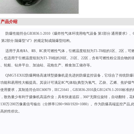
产品介绍
防爆性能符合GB3836.1-2010《爆炸性气体环境用电气设备 第1部分:通用要求》、G
 第2部分:隔爆型“d”》的规定制成隔爆型结构。
适用于具有ⅡA、ⅡB、ⅡC类可燃性气体，引燃温度组别为T1-T6组的1区、2区
，也适用于引燃温度组别为T1-T6组的20区、21区、22区，含有可燃性粉尘混合
库、轮船、钻井平台、加油站、花炮生产、粮食加工储存等。
QMGT-EX02防爆网络高速球型摄像机是先进的防爆监控设备，它综合了传统防
的功能和易用性大幅提高。其设计可满足ⅡC气体组(典型为氢气、乙炔、乙烯、焦炉煤
使用要求，其制造符合IEC60079，IEC21641，GB3836-2010及GB12476.1-
洁，散热量少有利于摄像机高温作业；具有快速追踪，360°无限位旋转，自动翻转，
130万/200万像素信号输出（分辨率1280×960/1920×1080）。作为防爆高端监控
较高的性价比。