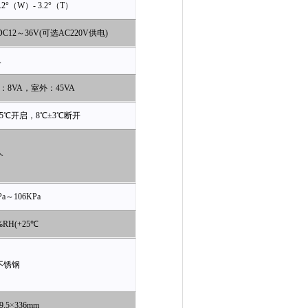
.2°（W）- 3.2°（T）
DC12
～36V(可选AC220V供电)
A
：8VA，室外：45VA
5
℃
开启，8℃±3℃断开
个
Pa
～106KPa
%RH(+
25
℃
不锈钢
9.5
×
336mm