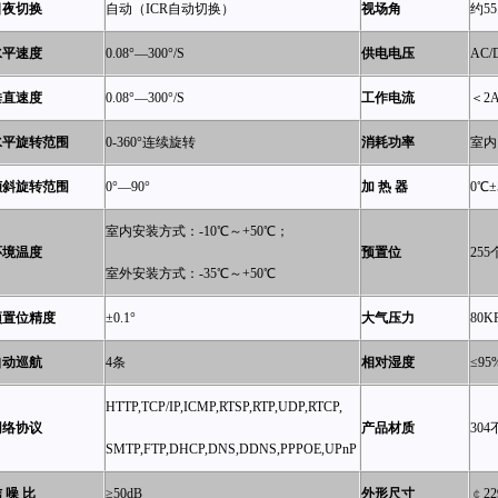
日夜切换
自动（ICR自动切换）
视场角
约55
水平速度
0.08
°—300°/S
供电电压
AC/
垂直速度
0.08
°—300°/S
工作电流
＜
2
水平旋转范围
0-360
°连续旋转
消耗功率
室内
倾斜旋转范围
0
°—90°
加 热 器
0
℃
±
室内安装方式：-10℃～+
50
℃
；
环境温度
预置位
255
室外安装方式：-35℃～+50℃
预置位精度
±0.1°
大气压力
80K
自动巡航
4
条
相对湿度
≤95
HTTP,TCP/IP,ICMP,RTSP,RTP,UDP,RTCP,
网络协议
产品材质
304
SMTP,FTP,DHCP,DNS,DDNS,PPPOE,UPnP
 噪 比
≥50dB
外形尺寸
￠
22