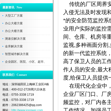
传统的厂区周界安
最新资讯 New
入侵无法及时发现和
大型工厂方案
*的安全防范监控系
办公大楼方案
业用户实际的监控
办公大楼方案
间、仓库、机房等
测速仪解决方案
监视,多种画面分割
金库解决方案
的新一代监控系统，
智慧城市解决方案
高了保卫人员的工
企业园区、医院、小区、超市、
作人员的安全,最大
联系我们 Contact
度,给保卫人员提供
地址：深圳福田区上梅林工业区A栋
在现代化企业中，
热线：400-012-2728周六日休息
企业厂区门口、厂
电话：0755-3338 1719
传真：0755-3338 1719
频监控，对厂内各
邮件：2062386425@qq.com
工作情况，加强员
网站：
http://www.jongwei.com