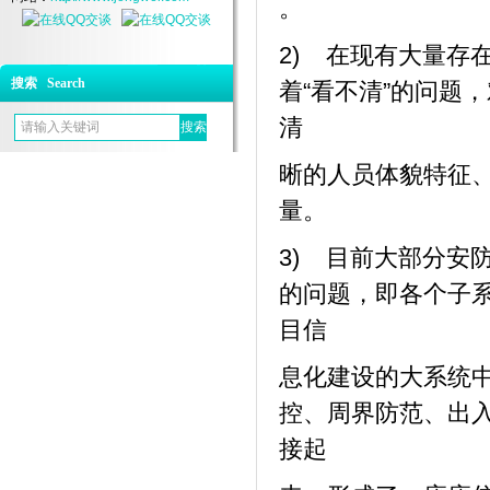
。
2) 在现有
大
量存
搜索 Search
着“看不清”的问题
清
晰的人员体貌特征
量。
3) 目前
大
部分安
的问题，即各个子
目信
息化建设的
大
系统
控、周界防范、出
接起